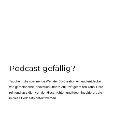
Einleitung In einer Ära des Wandels und der ständigen
Weiterentwicklung der Arbeitswelt ist es unerlässlich,
Podcast gefällig?
sich mit Konzepten wie New Work auseinanderzusetzen.
New Work ist weit mehr als nur ein Trend; es ist eine
Tauche in die spannende Welt der Co-Creation ein und entdecke,
revolutionäre Herangehensweise an die
wie gemeinsame Innovation unsere Zukunft gestalten kann. Höre
Arbeitsgestaltung, die das Potenzial hat, Organisationen
rein und lass dich von den Geschichten und Ideen inspirieren, die
grundlegend zu verändern und zu verbessern. Eine
in diese Podcasts geteilt werden.
Kultur des Vertrauens und […]