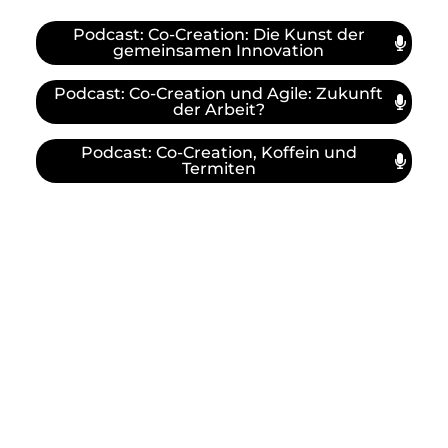
Kontaktiere uns - jetzt!
Podcast: Co-Creation: Die Kunst der
Wir wollen mehr über dich wissen!
gemeinsamen Innovation
Vereinbare einen 10-minütigen
Podcast: Co-Creation und Agile: Zukunft
Gesprächstermin, um uns deine Bedürfnisse
der Arbeit?
mitzuteilen und um herauszufinden, was
Podcast: Co-Creation, Koffein und
cocreation für dich tun kann.
Termiten
Jetzt Call buchen!
co-creating joint solutions
Kontakt